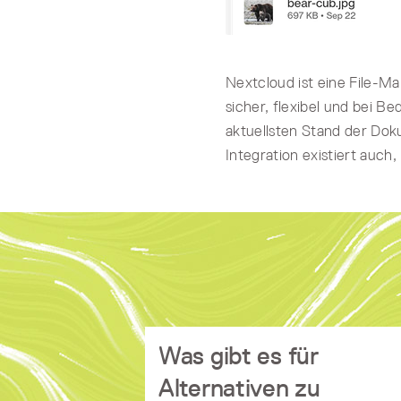
Nextcloud ist eine File-
sicher, flexibel und bei B
aktuellsten Stand der Dok
Integration existiert auch
Was gibt es für
Gute Alternativen zu Microsoft Off
. Die
OnlyOffice
und
LibreOffice
s
Alternativen zu
Programme sind für Windows, 