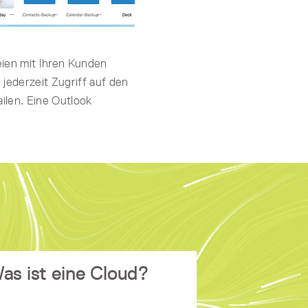
ien mit Ihren Kunden
 jederzeit Zugriff auf den
ilen. Eine Outlook
as ist eine Cloud?
genannt:
Cloud Computing
Auch
Technologie, die es Internetnutzern
ermöglicht, auf Dateien zuzugreifen