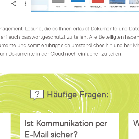
Management-Lösung, die es Ihnen erlaubt Dokumente und Date
edarf auch passwortgeschützt zu teilen. Alle Beteiligten haben
umente und somit erübrigt sich umständliches hin und her Ma
, um Dokumente in der Cloud noch einfacher zu teilen.
Häufige Fragen:
Ist Kommunikation per
W
ice
E-Mail-
Nein, grundsätzlich nicht. Die
ind
ist stark veraltet und der
Technologie
E-Mail sicher?
Mac
heutige Verwendungszweck war