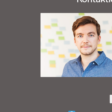
I
E
M