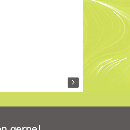
nd Programme zu benutzen, die sich
auf Computern an anderen Orten
befinden. Diese Remote-Rechner,
auch Server genannt, stehen für
ewöhnlich in grossen Rechenzentren
mit Tausenden Einzelrechnern.
en gerne!