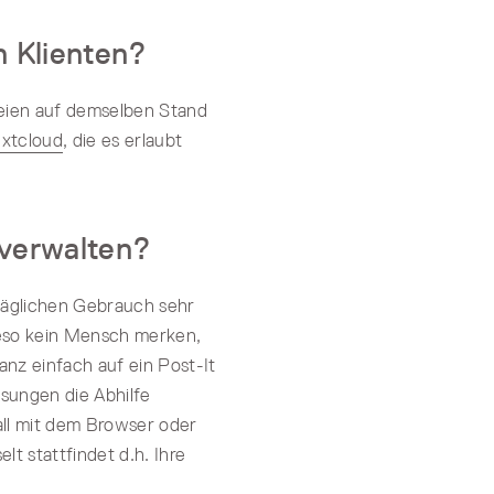
n Klienten?
eien auf demselben Stand
xtcloud
, die es erlaubt
 verwalten?
ltäglichen Gebrauch sehr
ieso kein Mensch merken,
nz einfach auf ein Post-It
ösungen die Abhilfe
ll mit dem Browser oder
t stattfindet d.h. Ihre