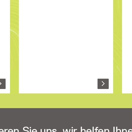
ten
niemals vorgesehen. Mittlerweile gibt
u
ce:
Softwarelösungen und
es aber
und
, die einen sicheren Austausch
Dienste
ibt
ermöglichen, indem E-Mails
die
verschlüsselt und Absender verifiziert
g
werden können.
ine
ion
mit
st.
eren Sie uns, wir helfen Ihn